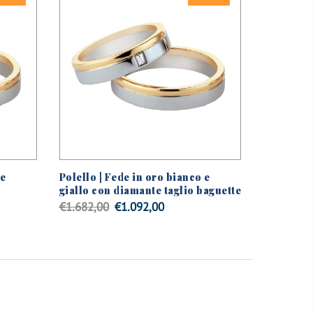
 e
Polello | Fede in oro bianco e
giallo con diamante taglio baguette
Il
Il
€
1.682,00
€
1.092,00
prezzo
prezzo
originale
attuale
era:
è:
€1.682,00.
€1.092,00.