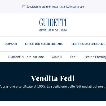
Spedizioni gratuite in tutta Italia, isole comprese
DIAMANTI
CREA IL TUO ANELLO SOLITARIO
CERTIFICATO GEMMOLOGICO
i
Diamanti su ordinazione
Gioielli
Fedi
Fedine Eternit
Vendita Fedi
’occasione e certificate al 100%. La spedizione delle fedi nuziali dal nostr