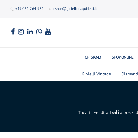
+39 051 264 931
eshop@gioielleriaguidetti.it
CHI SIAMO
SHOP ONLINE
Gioielli Vintage
Diamant
Fedi
Trovi in vendita
a prezzi d