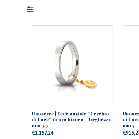
Unoaerre | Fede nuziale “Cerchio
Unoaer
di Luce” in oro bianco – larghezza
di Luce
mm 3,5
mm 5
€
1.157,24
€
915,2