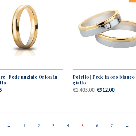
re | Fede nuziale Orion in
Polello | Fede in oro bianco
llo
giallo
Il
Il
3
€
1.405,00
€
912,00
prezzo
prezzo
originale
attuale
era:
è:
€1.405,00.
€912,00.
←
1
2
3
4
5
6
7
→