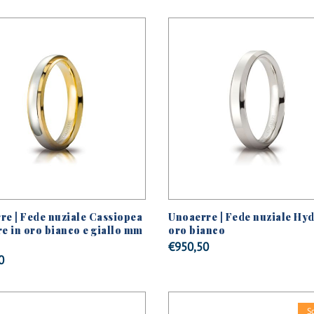
re | Fede nuziale Cassiopea
Unoaerre | Fede nuziale Hyd
re in oro bianco e giallo mm
oro bianco
€
950,50
0
S