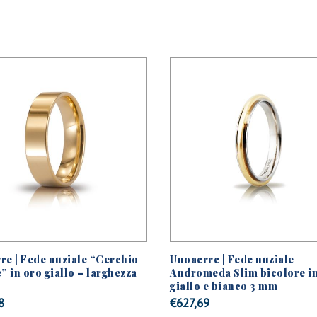
re | Fede nuziale “Cerchio
Unoaerre | Fede nuziale
” in oro giallo – larghezza
Andromeda Slim bicolore in
giallo e bianco 3 mm
8
€
627,69