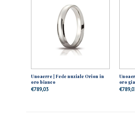
Unoaerre | Fede nuziale Orion in
Unoaer
oro bianco
oro gia
€
789,03
€
789,0