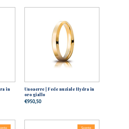
ra in
Unoaerre | Fede nuziale Hydra in
oro giallo
€
950,50
conto
Sconto