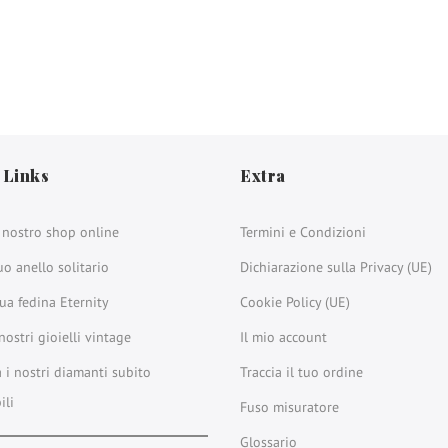
 Links
Extra
l nostro shop online
Termini e Condizioni
uo anello solitario
Dichiarazione sulla Privacy (UE)
tua fedina Eternity
Cookie Policy (UE)
nostri gioielli vintage
Il mio account
a i nostri diamanti subito
Traccia il tuo ordine
ili
Fuso misuratore
Glossario