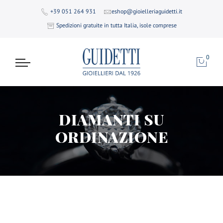
+39 051 264 931
eshop@gioielleriaguidetti.it
Spedizioni gratuite in tutta Italia, isole comprese
0
DIAMANTI SU
ORDINAZIONE