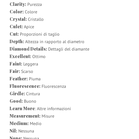
Clarity:
Purezza
Color:
Colore
Crystal:
Cristallo
Culet:
Apice
Cut:
Proporzioni di taglio
Depth:
Altezza in rapporto al diametro
Diamond Details:
Dettagli del diamante
Excellent:
Ottimo
Faint:
Leggera
Fair:
Scarso
Feather:
Piuma
Fluorescence:
Fluorescenza
Girdle:
Cintura
Good:
Buono
Learn More
: Altre informazioni
Measurement:
Misure
Medium:
Medio
Nil:
Nessuna
None:
Nessuna