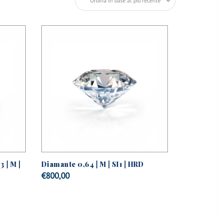
3 | M |
Diamante 0,64 | M | SI1 | HRD
€
800,00