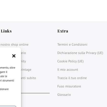
 Links
Extra
l nostro shop online
Termini e Condizioni
uo anello solitario
Dichiarazione sulla Privacy (UE)
tua fedina Eternity
Cookie Policy (UE)
namento, oltre
nostri gioielli vintage
Il mio account
gare il
nute le
a i nostri diamanti subito
Traccia il tuo ordine
tri strumenti
ili
Fuso misuratore
ezionare
Glossario
book
stagram
LinkedIn
YouTube