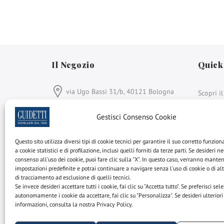
Il Negozio
Quick
via Ugo Bassi 31/b, 40121 Bologna
Scopri i
Crea il t
eshop@gioielleriaguidetti.it
Gestisci Consenso Cookie
Crea la 
Da lunedì a sabato:
Questo sito utilizza diversi tipi di cookie tecnici per garantire il suo corretto funzio
Scopri i 
9:00-13:30 e 15:00-19:30
a cookie statistici e di profilazione, inclusi quelli forniti da terze parti. Se desideri ne
consenso all'uso dei cookie, puoi fare clic sulla "X". In questo caso, verranno mante
Cerca tr
+39 051 264 931
impostazioni predefinite e potrai continuare a navigare senza l'uso di cookie o di al
disponib
di tracciamento ad esclusione di quelli tecnici.
Se invece desideri accettare tutti i cookie, fai clic su "Accetta tutto". Se preferisci sel
Gioielleria Guidetti
autonomamente i cookie da accettare, fai clic su "Personalizza". Se desideri ulteriori
is a member of
informazioni, consulta la nostra Privacy Policy.
Face
In
Rapnet