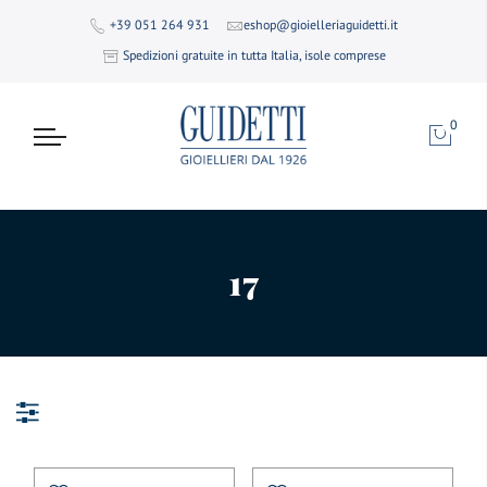
+39 051 264 931
eshop@gioielleriaguidetti.it
Spedizioni gratuite in tutta Italia, isole comprese
0
17