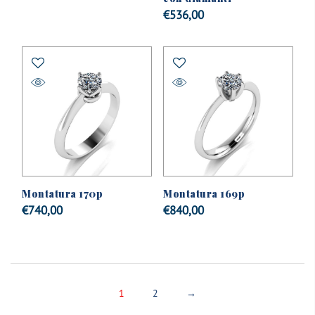
€
536,00
Montatura 170p
Montatura 169p
€
740,00
€
840,00
1
2
→