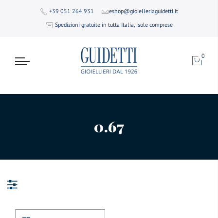
+39 051 264 931
eshop@gioielleriaguidetti.it
Spedizioni gratuite in tutta Italia, isole comprese
0
0.67