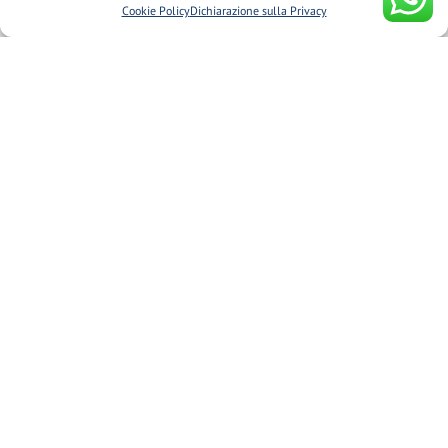
Cookie
Cookie Policy
Dichiarazione sulla Privacy
Termini e Condizioni
Dichiarazione sulla Privacy (UE)
Cookie Policy (UE)
Il mio account
Traccia il tuo ordine
Fuso misuratore
Glossario
Newsletter
Iscriviti alla newsletter per scoprire le nostre promozioni e
novità