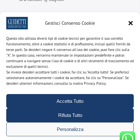
Gestisci Consenso Cookie
Quick Links
Questo sito utilizza diversi tipi di cookie tecnici per garantire il suo corretto
funzionamento, oltre a cookie statistici e di profilazione, inclusi quelli forniti da
Scopri il nostro shop online
terze parti. Se desideri negare il consenso all'uso dei cookie, puoi fare clic sulla
"X". In questo caso, verranno mantenute le impostazioni predefinite e potrai
Crea il tuo anello solitario
continuare a navigare senza l'uso di cookie o di altri strumenti di tracciamento ad
esclusione di quelli tecnici.
Crea la tua fedina Eternity
Se invece desideri accettare tutti i cookie, fai clic su "Accetta tutto". Se preferisci
selezionare autonomamente i cookie da accettare, fai clic su "Personalizza". Se
Scopri i nostri gioielli vintage
desideri ulteriori informazioni, consulta la nostra Privacy Policy.
Cerca tra i nostri diamanti subito disponibili
Accetta Tutto
Facebook
Instagram
LinkedIn
YouTube
Rifiuta Tutto
Personalizza
Extra