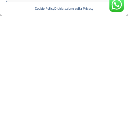
Cookie
Cookie Policy
Dichiarazione sulla Privacy
Termini e Condizioni
Dichiarazione sulla Privacy (UE)
Cookie Policy (UE)
Il mio account
Traccia il tuo ordine
Fuso misuratore
Glossario
Newsletter
Iscriviti alla newsletter per scoprire le nostre promozioni e
novità