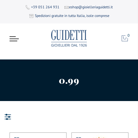
+39 051 264 931
eshop@gioielleriaguidetti.it
Spedizioni gratuite in tutta Italia, isole comprese
0
0.99