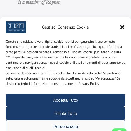
is a member of Rapnet
Gestisci Consenso Cookie
Quick Links
Questo sito utilizza diversi tipi di cookie tecnici per garantire il suo corretto
Scopri il nostro shop online
funzionamento, oltre a cookie statistici e di profilazione, inclusi quelli forniti da
terze parti. Se desideri negare il consenso all'uso dei cookie, puoi fare clic sulla
Crea il tuo anello solitario
"X". In questo caso, verranno mantenute le impostazioni predefinite e potrai
continuare a navigare senza l'uso di cookie o di altri strumenti di tracciamento ad
Crea la tua fedina Eternity
esclusione di quelli tecnici.
Se invece desideri accettare tutti i cookie, fai clic su "Accetta tutto". Se preferisci
Scopri i nostri gioielli vintage
selezionare autonomamente i cookie da accettare, fai clic su "Personalizza". Se
desideri ulteriori informazioni, consulta la nostra Privacy Policy.
Cerca tra i nostri diamanti subito disponibili
Accetta Tutto
Facebook
Instagram
LinkedIn
YouTube
Rifiuta Tutto
Personalizza
Extra