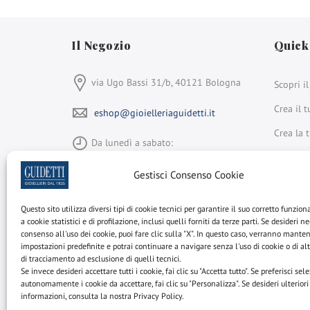
Il Negozio
Quick
via Ugo Bassi 31/b, 40121 Bologna
Scopri i
Crea il t
eshop@gioielleriaguidetti.it
Crea la 
Da lunedì a sabato:
Scopri i 
9:00-13:30 e 15:00-19:30
Gestisci Consenso Cookie
Cerca tr
+39 051 264 931
disponib
Questo sito utilizza diversi tipi di cookie tecnici per garantire il suo corretto funzio
a cookie statistici e di profilazione, inclusi quelli forniti da terze parti. Se desideri ne
Gioielleria Guidetti
consenso all'uso dei cookie, puoi fare clic sulla "X". In questo caso, verranno mante
is a member of
impostazioni predefinite e potrai continuare a navigare senza l'uso di cookie o di al
Face
In
Rapnet
di tracciamento ad esclusione di quelli tecnici.
Se invece desideri accettare tutti i cookie, fai clic su "Accetta tutto". Se preferisci sel
autonomamente i cookie da accettare, fai clic su "Personalizza". Se desideri ulteriori
informazioni, consulta la nostra Privacy Policy.