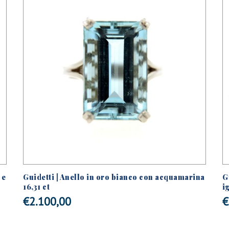
 e
Guidetti | Anello in oro bianco con acquamarina
G
16,31 ct
i
€
2.100,00
€