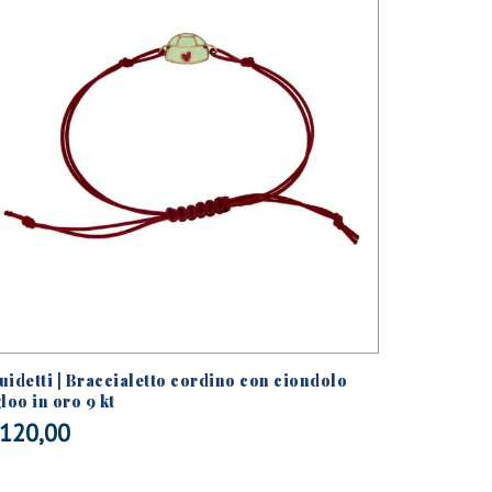
uidetti | Braccialetto cordino con ciondolo
Guidetti 
gloo in oro 9 kt
oro bianc
120,00
€
2.100