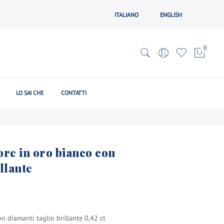
ITALIANO
ENGLISH
0
LO SAI CHE
CONTATTI
iore in oro bianco con
llante
on diamanti taglio brillante 0,42 ct