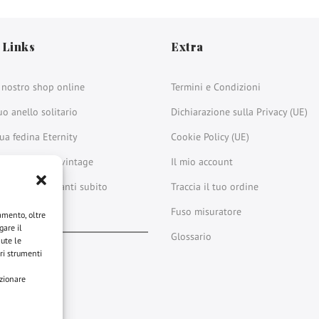
 Links
Extra
l nostro shop online
Termini e Condizioni
uo anello solitario
Dichiarazione sulla Privacy (UE)
tua fedina Eternity
Cookie Policy (UE)
nostri gioielli vintage
Il mio account
a i nostri diamanti subito
Traccia il tuo ordine
ili
Fuso misuratore
namento, oltre
gare il
Glossario
nute le
tri strumenti
book
stagram
LinkedIn
YouTube
ezionare