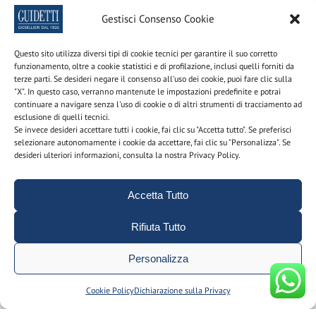
Glossario
Gestisci Consenso Cookie
Questo sito utilizza diversi tipi di cookie tecnici per garantire il suo corretto
Newsletter
funzionamento, oltre a cookie statistici e di profilazione, inclusi quelli forniti da
terze parti. Se desideri negare il consenso all'uso dei cookie, puoi fare clic sulla
"X". In questo caso, verranno mantenute le impostazioni predefinite e potrai
Iscriviti alla newsletter per scoprire le nostre promozioni e
continuare a navigare senza l'uso di cookie o di altri strumenti di tracciamento ad
novità
esclusione di quelli tecnici.
Se invece desideri accettare tutti i cookie, fai clic su "Accetta tutto". Se preferisci
selezionare autonomamente i cookie da accettare, fai clic su "Personalizza". Se
Nome e cognome
desideri ulteriori informazioni, consulta la nostra Privacy Policy.
Accetta Tutto
email
Rifiuta Tutto
Personalizza
Utilizzando questo modulo acconsenti alla
memorizzazione e alla gestione dei tuoi dati personali sul
Cookie
Cookie Policy
Dichiarazione sulla Privacy
nostro sito.