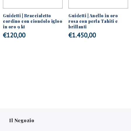
Guidetti | Braccialetto
Guidetti | Anello in oro
cordino con ciondolo igloo
rosa con perla Tahiti e
in oro 9 kt
brillanti
€
120,00
€
1.450,00
Il Negozio