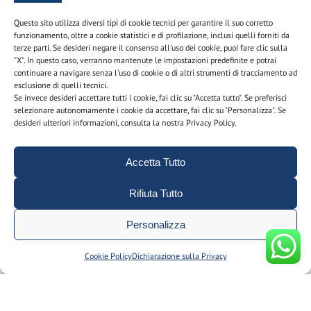
Questo sito utilizza diversi tipi di cookie tecnici per garantire il suo corretto
funzionamento, oltre a cookie statistici e di profilazione, inclusi quelli forniti da
Newsletter
terze parti. Se desideri negare il consenso all'uso dei cookie, puoi fare clic sulla
"X". In questo caso, verranno mantenute le impostazioni predefinite e potrai
continuare a navigare senza l'uso di cookie o di altri strumenti di tracciamento ad
Iscriviti alla newsletter per scoprire le nostre promozioni e
esclusione di quelli tecnici.
novità
Se invece desideri accettare tutti i cookie, fai clic su "Accetta tutto". Se preferisci
selezionare autonomamente i cookie da accettare, fai clic su "Personalizza". Se
desideri ulteriori informazioni, consulta la nostra Privacy Policy.
Nome e cognome
Accetta Tutto
email
Rifiuta Tutto
Personalizza
Utilizzando questo modulo acconsenti alla
Cookie
Cookie Policy
Dichiarazione sulla Privacy
memorizzazione e alla gestione dei tuoi dati personali sul
nostro sito.