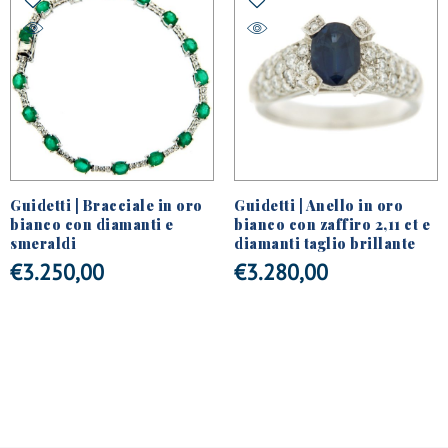
Guidetti | Bracciale in oro
Guidetti | Anello in oro
bianco con diamanti e
bianco con zaffiro 2,11 ct e
smeraldi
diamanti taglio brillante
€
3.250,00
€
3.280,00