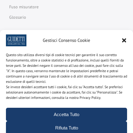
Fuso misuratore
Glossario
Gestisci Consenso Cookie
Newsletter
Questo sito utilizza diversi tipi di cookie tecnici per garantire il suo corretto
Iscriviti alla newsletter per scoprire le nostre promozioni e
funzionamento, oltre a cookie statistici e di profilazione, inclusi quelli forniti da
novità
terze parti. Se desideri negare il consenso all'uso dei cookie, puoi fare clic sulla
"X". In questo caso, verranno mantenute le impostazioni predefinite e potrai
Nome e cognome
continuare a navigare senza l'uso di cookie o di altri strumenti di tracciamento ad
esclusione di quelli tecnici.
Se invece desideri accettare tutti i cookie, fai clic su "Accetta tutto". Se preferisci
selezionare autonomamente i cookie da accettare, fai clic su "Personalizza". Se
desideri ulteriori informazioni, consulta la nostra Privacy Policy.
email
Accetta Tutto
Utilizzando questo modulo acconsenti alla
Rifiuta Tutto
memorizzazione e alla gestione dei tuoi dati personali sul