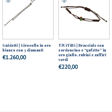
Guidetti | Girocollo in oro
TiVìTiBì | Bracciale con
bianco con 3 diamanti
cordoncino e “gufetto” in
oro giallo, rubini e zaffiri
€
1.260,00
verdi
€
220,00