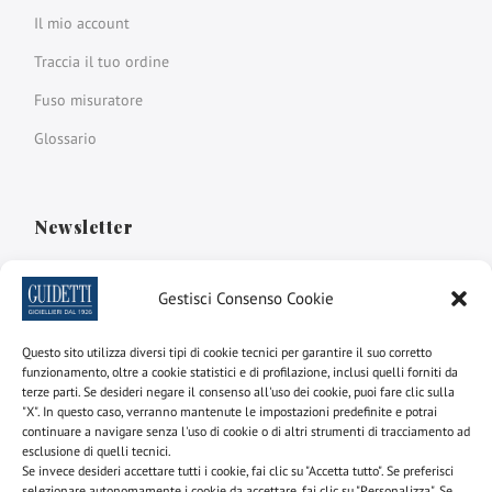
Il mio account
Traccia il tuo ordine
Fuso misuratore
Glossario
Newsletter
Iscriviti alla newsletter per scoprire le nostre promozioni e
Gestisci Consenso Cookie
novità
Questo sito utilizza diversi tipi di cookie tecnici per garantire il suo corretto
Nome e cognome
funzionamento, oltre a cookie statistici e di profilazione, inclusi quelli forniti da
terze parti. Se desideri negare il consenso all'uso dei cookie, puoi fare clic sulla
"X". In questo caso, verranno mantenute le impostazioni predefinite e potrai
continuare a navigare senza l'uso di cookie o di altri strumenti di tracciamento ad
email
esclusione di quelli tecnici.
Se invece desideri accettare tutti i cookie, fai clic su "Accetta tutto". Se preferisci
selezionare autonomamente i cookie da accettare, fai clic su "Personalizza". Se