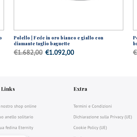
o
Polello | Fede in oro bianco e giallo con
P
diamante taglio baguette
b
Il
Il
€
1.682,00
€
1.092,00
€
prezzo
prezzo
originale
attuale
era:
è:
 Links
Extra
€1.682,00.
€1.092,00.
l nostro shop online
Termini e Condizioni
uo anello solitario
Dichiarazione sulla Privacy (UE)
tua fedina Eternity
Cookie Policy (UE)