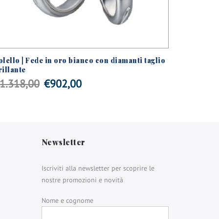
olello | Fede in oro bianco con diamanti taglio
Polello |
rillante
€
1.212
Il
Il
1.318,00
€
902,00
prezzo
prezzo
originale
attuale
era:
è:
Newsletter
€1.318,00.
€902,00.
Iscriviti alla newsletter per scoprire le
nostre promozioni e novità
Nome e cognome