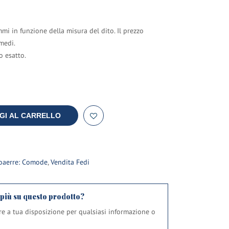
mi in funzione della misura del dito. Il prezzo
medi.
o esatto.
GI AL CARRELLO
oaerre: Comode
,
Vendita Fedi
 più su questo prodotto?
pre a tua disposizione per qualsiasi informazione o