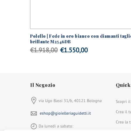
n diamante
Polello | Fede in oro bianco con diamanti tagli
brillante M2546DB
Il
Il
€
1.918,00
€
1.550,00
prezzo
prezzo
originale
attuale
era:
è:
Il Negozio
Quick
€1.918,00.
€1.550,00.
via Ugo Bassi 31/b, 40121 Bologna
Scopri i
Crea il t
eshop@gioielleriaguidetti.it
Crea la 
Da lunedì a sabato: