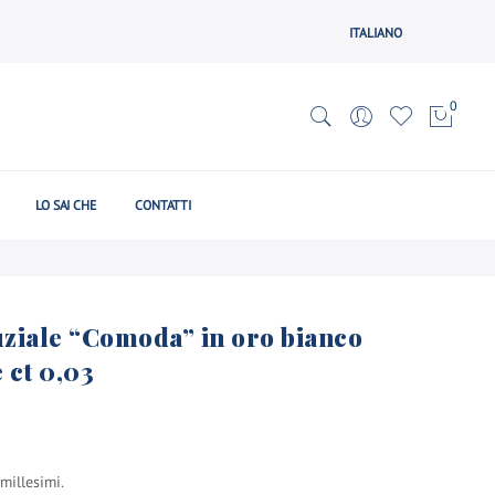
ITALIANO
0
LO SAI CHE
CONTATTI
uziale “Comoda” in oro bianco
 ct 0,03
millesimi.