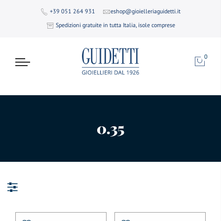
+39 051 264 931
eshop@gioielleriaguidetti.it
Spedizioni gratuite in tutta Italia, isole comprese
0
0.35