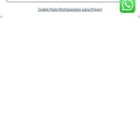
Cookie
Cookie Policy
Dichiarazione sulla Privacy
Termini e Condizioni
Dichiarazione sulla Privacy (UE)
Cookie Policy (UE)
Il mio account
Traccia il tuo ordine
Fuso misuratore
Glossario
Newsletter
Iscriviti alla newsletter per scoprire le nostre promozioni e
novità