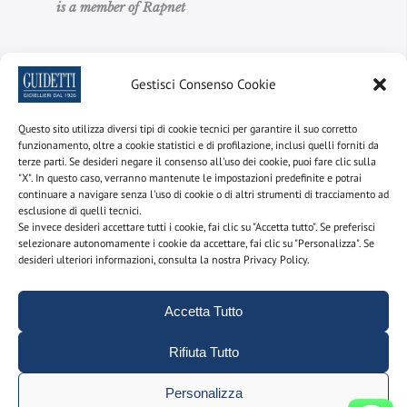
is a member of Rapnet
Gestisci Consenso Cookie
Quick Links
Questo sito utilizza diversi tipi di cookie tecnici per garantire il suo corretto
Scopri il nostro shop online
funzionamento, oltre a cookie statistici e di profilazione, inclusi quelli forniti da
terze parti. Se desideri negare il consenso all'uso dei cookie, puoi fare clic sulla
Crea il tuo anello solitario
"X". In questo caso, verranno mantenute le impostazioni predefinite e potrai
continuare a navigare senza l'uso di cookie o di altri strumenti di tracciamento ad
Crea la tua fedina Eternity
esclusione di quelli tecnici.
Se invece desideri accettare tutti i cookie, fai clic su "Accetta tutto". Se preferisci
Scopri i nostri gioielli vintage
selezionare autonomamente i cookie da accettare, fai clic su "Personalizza". Se
desideri ulteriori informazioni, consulta la nostra Privacy Policy.
Cerca tra i nostri diamanti subito disponibili
Accetta Tutto
Facebook
Instagram
LinkedIn
YouTube
Rifiuta Tutto
Personalizza
Extra