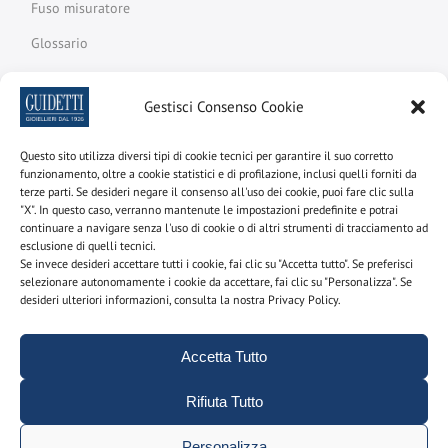
Fuso misuratore
Glossario
Gestisci Consenso Cookie
Newsletter
Questo sito utilizza diversi tipi di cookie tecnici per garantire il suo corretto
funzionamento, oltre a cookie statistici e di profilazione, inclusi quelli forniti da
Iscriviti alla newsletter per scoprire le nostre promozioni e
terze parti. Se desideri negare il consenso all'uso dei cookie, puoi fare clic sulla
novità
"X". In questo caso, verranno mantenute le impostazioni predefinite e potrai
continuare a navigare senza l'uso di cookie o di altri strumenti di tracciamento ad
Nome e cognome
esclusione di quelli tecnici.
Se invece desideri accettare tutti i cookie, fai clic su "Accetta tutto". Se preferisci
selezionare autonomamente i cookie da accettare, fai clic su "Personalizza". Se
desideri ulteriori informazioni, consulta la nostra Privacy Policy.
email
Accetta Tutto
Rifiuta Tutto
Utilizzando questo modulo acconsenti alla
memorizzazione e alla gestione dei tuoi dati personali sul
Personalizza